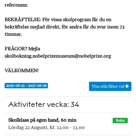
referensnr.
BEKRÄFTELSE: För vissa skolprogram får du en
bekräftelse mejlad direkt, för andra får du svar inom 72
timmar.
FRÅGOR? Mejla
skolbokning.nobelprizemuseum@nobelprize.org
VÄLKOMMEN!
2026-08-22 - 2027-08-08
Visa sök/filter val
Aktiviteter vecka: 34
Skolklass på egen hand, 60 min
Boka
Lördag 22 Augusti, kl: 12.00 - 13.00