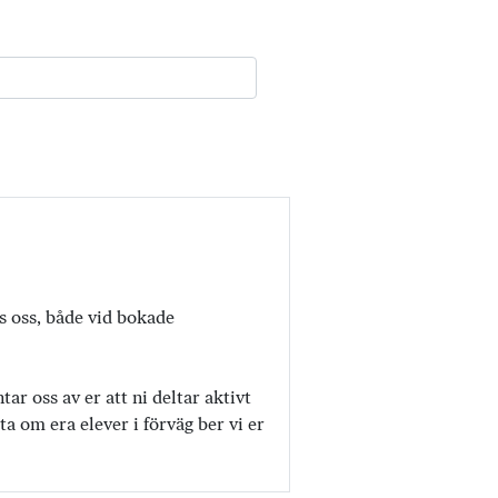
os oss, både vid bokade
r oss av er att ni deltar aktivt
a om era elever i förväg ber vi er