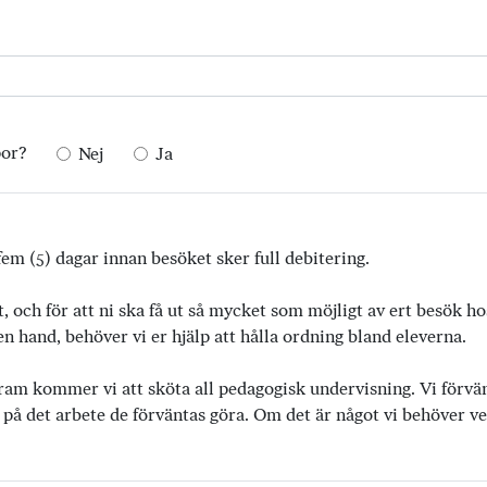
por?
Nej
Ja
em (5) dagar innan besöket sker full debitering.
t, och för att ni ska få ut så mycket som möjligt av ert besök h
 hand, behöver vi er hjälp att hålla ordning bland eleverna.
ram kommer vi att sköta all pedagogisk undervisning. Vi förvänta
 på det arbete de förväntas göra. Om det är något vi behöver vet