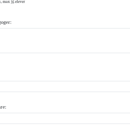
, max 35 elever
goger:
re: