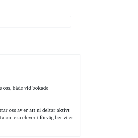
os oss, både vid bokade
r oss av er att ni deltar aktivt
a om era elever i förväg ber vi er