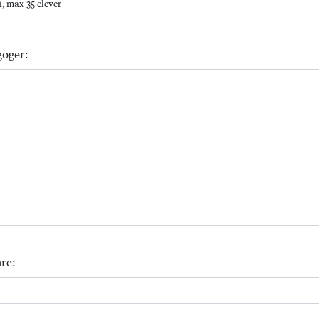
, max 35 elever
goger:
re: