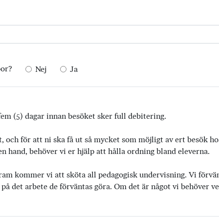
por?
Nej
Ja
em (5) dagar innan besöket sker full debitering.
t, och för att ni ska få ut så mycket som möjligt av ert besök h
 hand, behöver vi er hjälp att hålla ordning bland eleverna.
ram kommer vi att sköta all pedagogisk undervisning. Vi förvänta
 på det arbete de förväntas göra. Om det är något vi behöver vet