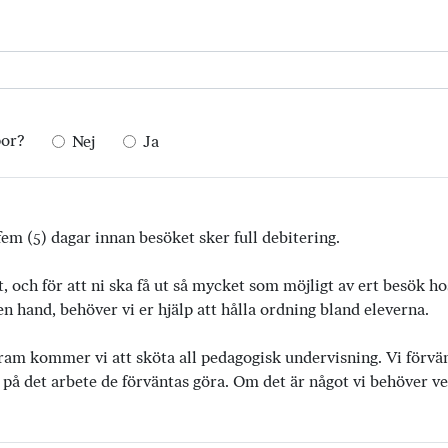
por?
Nej
Ja
em (5) dagar innan besöket sker full debitering.
t, och för att ni ska få ut så mycket som möjligt av ert besök h
 hand, behöver vi er hjälp att hålla ordning bland eleverna.
ram kommer vi att sköta all pedagogisk undervisning. Vi förvänta
 på det arbete de förväntas göra. Om det är något vi behöver vet