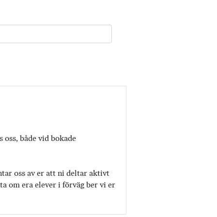
os oss, både vid bokade
r oss av er att ni deltar aktivt
a om era elever i förväg ber vi er