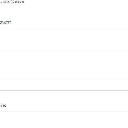
, max 35 elever
goger:
re: