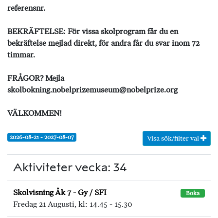
referensnr.
BEKRÄFTELSE: För vissa skolprogram får du en
bekräftelse mejlad direkt, för andra får du svar inom 72
timmar.
FRÅGOR? Mejla
skolbokning.nobelprizemuseum@nobelprize.org
VÄLKOMMEN!
2026-08-21 - 2027-08-07
Visa sök/filter val
Aktiviteter vecka: 34
Skolvisning Åk 7 - Gy / SFI
Boka
Fredag 21 Augusti, kl: 14.45 - 15.30