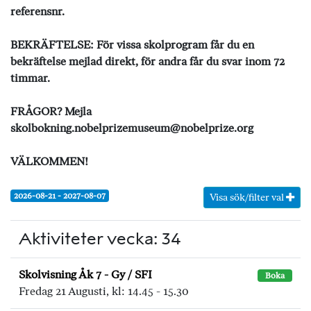
referensnr.
BEKRÄFTELSE: För vissa skolprogram får du en
bekräftelse mejlad direkt, för andra får du svar inom 72
timmar.
FRÅGOR? Mejla
skolbokning.nobelprizemuseum@nobelprize.org
VÄLKOMMEN!
2026-08-21 - 2027-08-07
Visa sök/filter val
Aktiviteter vecka: 34
Skolvisning Åk 7 - Gy / SFI
Boka
Fredag 21 Augusti, kl: 14.45 - 15.30