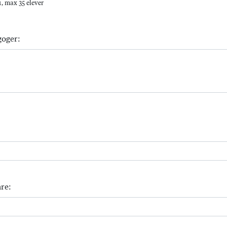
, max 35 elever
goger:
re: