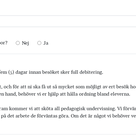
por?
Nej
Ja
em (5) dagar innan besöket sker full debitering.
t, och för att ni ska få ut så mycket som möjligt av ert besök h
 hand, behöver vi er hjälp att hålla ordning bland eleverna.
ram kommer vi att sköta all pedagogisk undervisning. Vi förvänta
 på det arbete de förväntas göra. Om det är något vi behöver vet