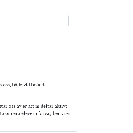
os oss, både vid bokade
r oss av er att ni deltar aktivt
a om era elever i förväg ber vi er