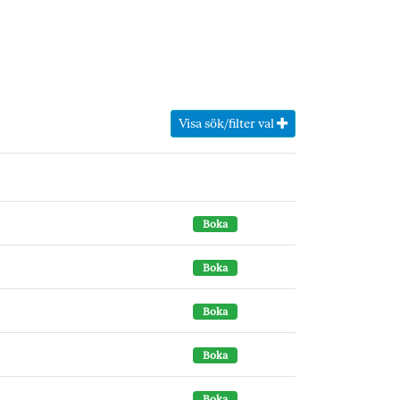
Visa sök/filter val
Boka
Boka
Boka
Boka
Boka