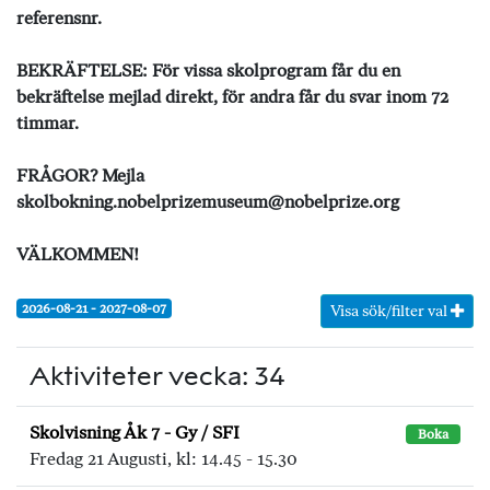
referensnr.
BEKRÄFTELSE: För vissa skolprogram får du en
bekräftelse mejlad direkt, för andra får du svar inom 72
timmar.
FRÅGOR? Mejla
skolbokning.nobelprizemuseum@nobelprize.org
VÄLKOMMEN!
2026-08-21 - 2027-08-07
Visa sök/filter val
Aktiviteter vecka: 34
Skolvisning Åk 7 - Gy / SFI
Boka
Fredag 21 Augusti, kl: 14.45 - 15.30