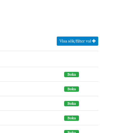
Visa sök/filter val
Boka
Boka
Boka
Boka
Boka