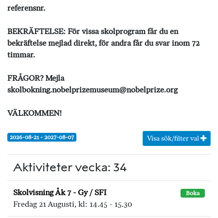
referensnr.
BEKRÄFTELSE: För vissa skolprogram får du en
bekräftelse mejlad direkt, för andra får du svar inom 72
timmar.
FRÅGOR? Mejla
skolbokning.nobelprizemuseum@nobelprize.org
VÄLKOMMEN!
2026-08-21 - 2027-08-07
Visa sök/filter val
Aktiviteter vecka: 34
Skolvisning Åk 7 - Gy / SFI
Boka
Fredag 21 Augusti, kl: 14.45 - 15.30