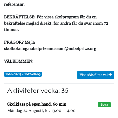
referensnr.
BEKRÄFTELSE: För vissa skolprogram får du en
bekräftelse mejlad direkt, för andra får du svar inom 72
timmar.
FRÅGOR? Mejla
skolbokning.nobelprizemuseum@nobelprize.org
VÄLKOMMEN!
2026-08-23 - 2027-08-09
Visa sök/filter val
Aktiviteter vecka: 35
Skolklass på egen hand, 60 min
Boka
Måndag 24 Augusti, kl: 13.00 - 14.00