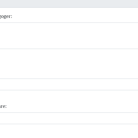
goger:
re: