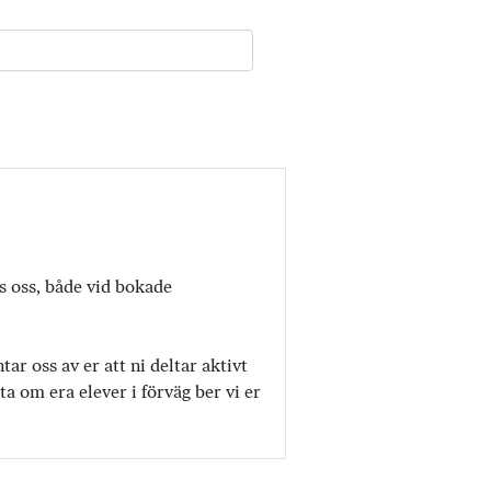
os oss, både vid bokade
r oss av er att ni deltar aktivt
a om era elever i förväg ber vi er