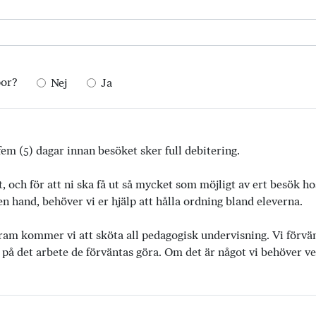
por?
Nej
Ja
em (5) dagar innan besöket sker full debitering.
t, och för att ni ska få ut så mycket som möjligt av ert besök h
 hand, behöver vi er hjälp att hålla ordning bland eleverna.
ram kommer vi att sköta all pedagogisk undervisning. Vi förvänta
 på det arbete de förväntas göra. Om det är något vi behöver vet