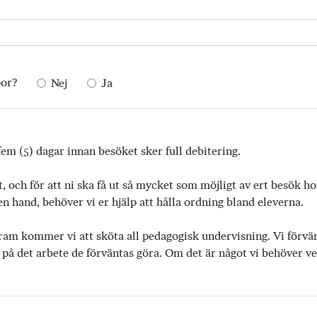
por?
Nej
Ja
em (5) dagar innan besöket sker full debitering.
t, och för att ni ska få ut så mycket som möjligt av ert besök h
 hand, behöver vi er hjälp att hålla ordning bland eleverna.
ram kommer vi att sköta all pedagogisk undervisning. Vi förvänta
 på det arbete de förväntas göra. Om det är något vi behöver vet