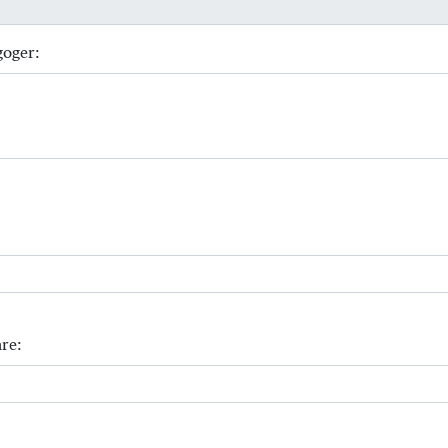
goger:
re: