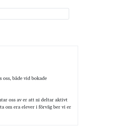
os oss, både vid bokade
r oss av er att ni deltar aktivt
a om era elever i förväg ber vi er