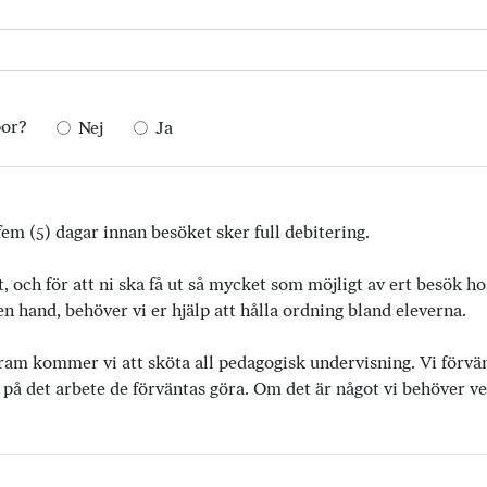
por?
Nej
Ja
em (5) dagar innan besöket sker full debitering.
t, och för att ni ska få ut så mycket som möjligt av ert besök h
 hand, behöver vi er hjälp att hålla ordning bland eleverna.
ram kommer vi att sköta all pedagogisk undervisning. Vi förvänta
 på det arbete de förväntas göra. Om det är något vi behöver vet