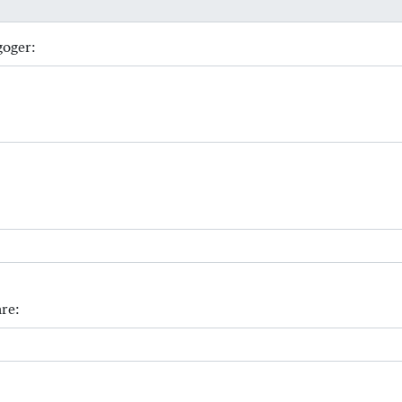
goger:
re: