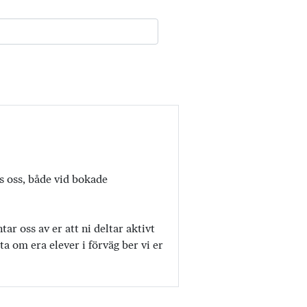
os oss, både vid bokade
r oss av er att ni deltar aktivt
a om era elever i förväg ber vi er