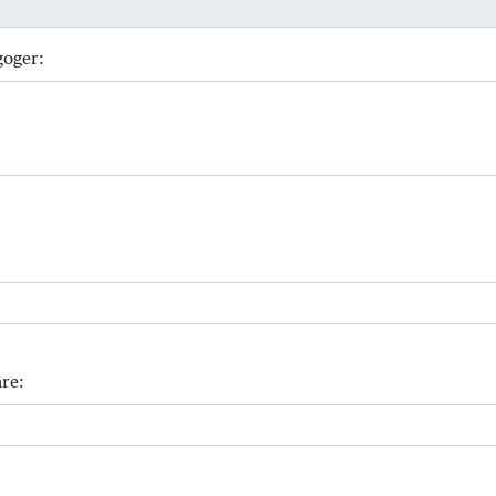
goger:
re: