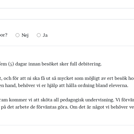
por?
Nej
Ja
em (5) dagar innan besöket sker full debitering.
t, och för att ni ska få ut så mycket som möjligt av ert besök h
 hand, behöver vi er hjälp att hålla ordning bland eleverna.
ram kommer vi att sköta all pedagogisk undervisning. Vi förvänta
 på det arbete de förväntas göra. Om det är något vi behöver vet