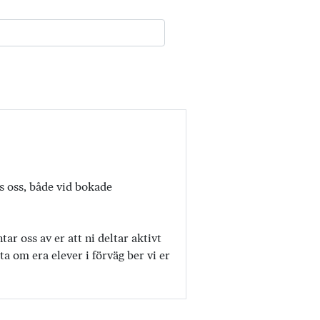
os oss, både vid bokade
r oss av er att ni deltar aktivt
a om era elever i förväg ber vi er