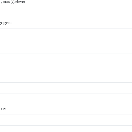
, max 35 elever
goger:
re: