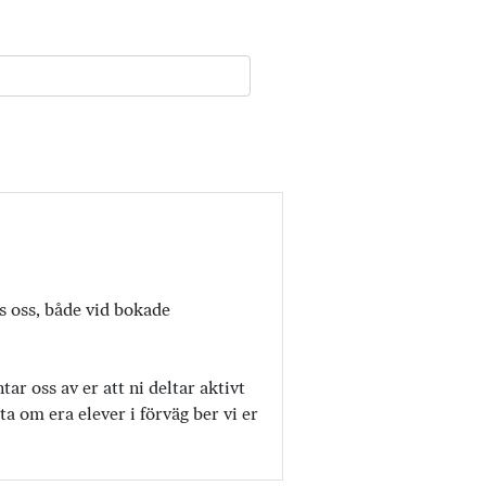
os oss, både vid bokade
r oss av er att ni deltar aktivt
a om era elever i förväg ber vi er