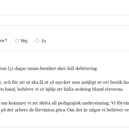
por?
Nej
Ja
em (5) dagar innan besöket sker full debitering.
t, och för att ni ska få ut så mycket som möjligt av ert besök h
 hand, behöver vi er hjälp att hålla ordning bland eleverna.
ram kommer vi att sköta all pedagogisk undervisning. Vi förvänta
 på det arbete de förväntas göra. Om det är något vi behöver vet