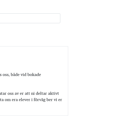
os oss, både vid bokade
r oss av er att ni deltar aktivt
a om era elever i förväg ber vi er