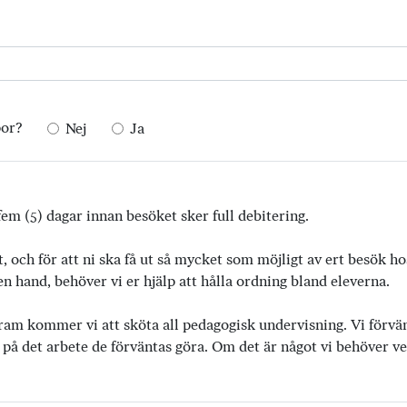
por?
Nej
Ja
em (5) dagar innan besöket sker full debitering.
t, och för att ni ska få ut så mycket som möjligt av ert besök h
 hand, behöver vi er hjälp att hålla ordning bland eleverna.
ram kommer vi att sköta all pedagogisk undervisning. Vi förvänta
 på det arbete de förväntas göra. Om det är något vi behöver vet