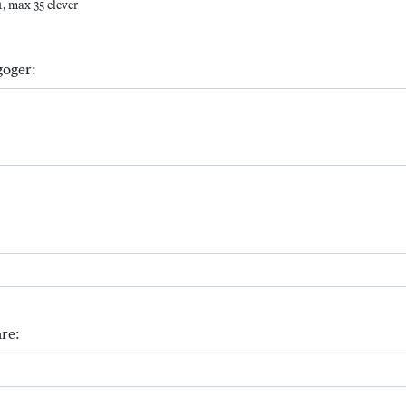
, max 35 elever
goger:
re: