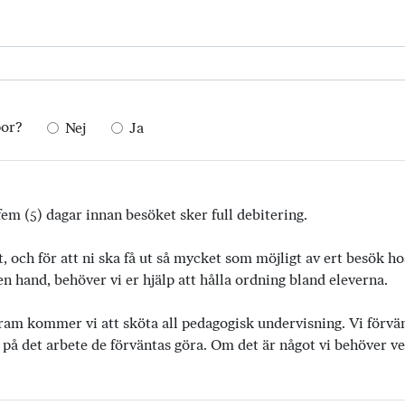
por?
Nej
Ja
em (5) dagar innan besöket sker full debitering.
t, och för att ni ska få ut så mycket som möjligt av ert besök h
 hand, behöver vi er hjälp att hålla ordning bland eleverna.
ram kommer vi att sköta all pedagogisk undervisning. Vi förvänta
 på det arbete de förväntas göra. Om det är något vi behöver vet