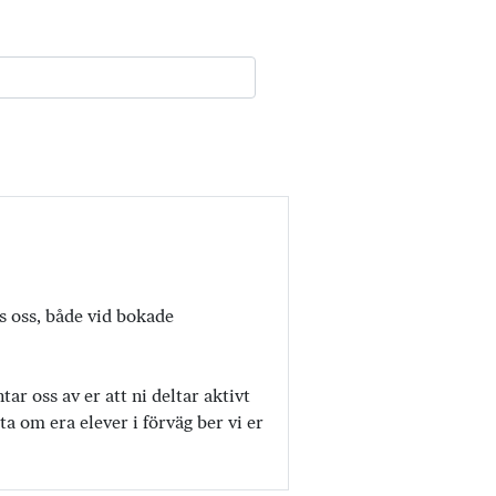
os oss, både vid bokade
r oss av er att ni deltar aktivt
a om era elever i förväg ber vi er