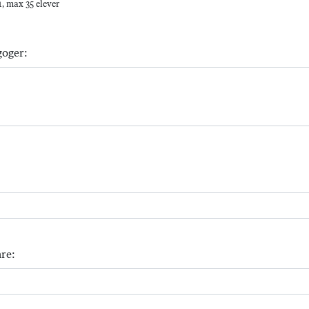
, max 35 elever
goger:
re: