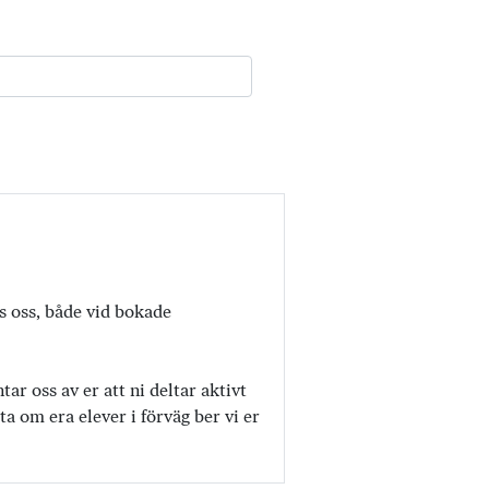
os oss, både vid bokade
r oss av er att ni deltar aktivt
a om era elever i förväg ber vi er