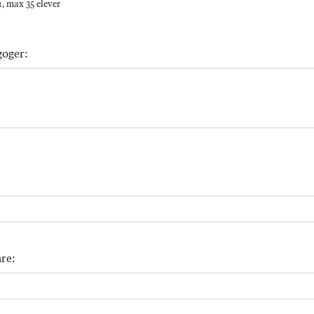
, max 35 elever
goger:
re: