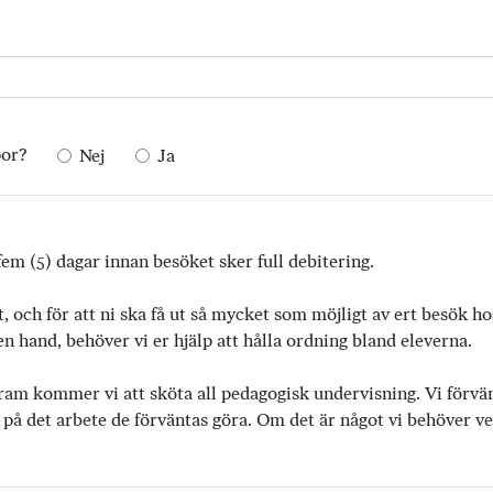
por?
Nej
Ja
em (5) dagar innan besöket sker full debitering.
t, och för att ni ska få ut så mycket som möjligt av ert besök h
 hand, behöver vi er hjälp att hålla ordning bland eleverna.
ram kommer vi att sköta all pedagogisk undervisning. Vi förvänta
 på det arbete de förväntas göra. Om det är något vi behöver vet