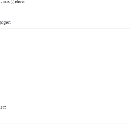
, max 35 elever
goger:
re: