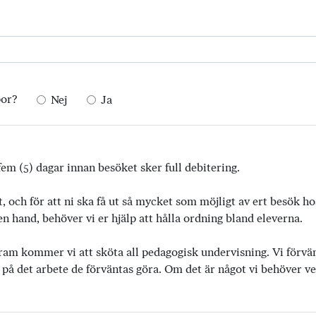
por?
Nej
Ja
em (5) dagar innan besöket sker full debitering.
t, och för att ni ska få ut så mycket som möjligt av ert besök h
 hand, behöver vi er hjälp att hålla ordning bland eleverna.
ram kommer vi att sköta all pedagogisk undervisning. Vi förvänta
 på det arbete de förväntas göra. Om det är något vi behöver vet