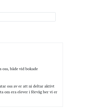
os oss, både vid bokade
r oss av er att ni deltar aktivt
a om era elever i förväg ber vi er