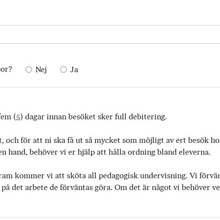
por?
Nej
Ja
em (5) dagar innan besöket sker full debitering.
t, och för att ni ska få ut så mycket som möjligt av ert besök h
 hand, behöver vi er hjälp att hålla ordning bland eleverna.
ram kommer vi att sköta all pedagogisk undervisning. Vi förvänta
 på det arbete de förväntas göra. Om det är något vi behöver vet