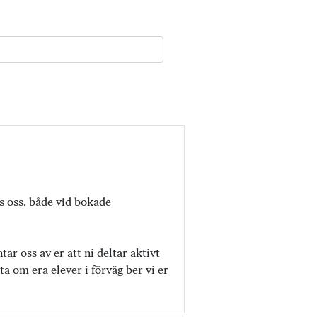
os oss, både vid bokade
r oss av er att ni deltar aktivt
a om era elever i förväg ber vi er