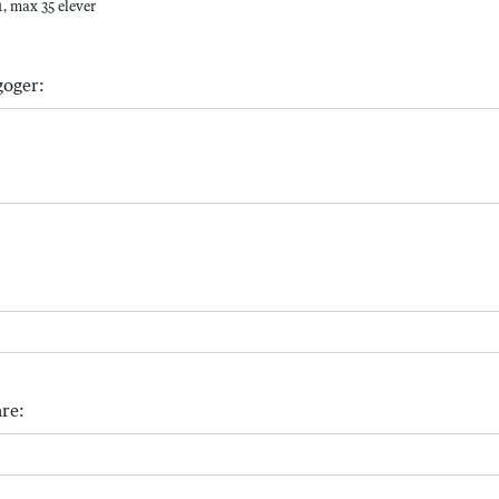
, max 35 elever
goger:
re: