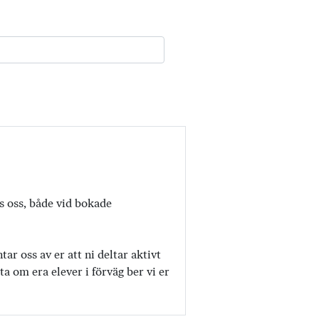
os oss, både vid bokade
r oss av er att ni deltar aktivt
a om era elever i förväg ber vi er