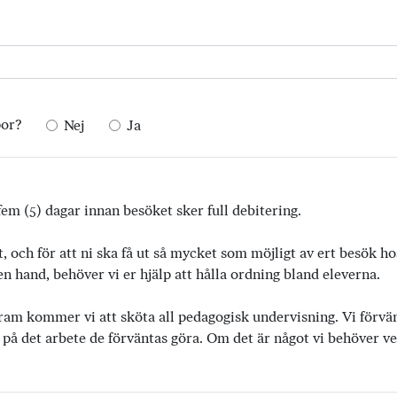
por?
Nej
Ja
em (5) dagar innan besöket sker full debitering.
t, och för att ni ska få ut så mycket som möjligt av ert besök h
 hand, behöver vi er hjälp att hålla ordning bland eleverna.
ram kommer vi att sköta all pedagogisk undervisning. Vi förvänta
 på det arbete de förväntas göra. Om det är något vi behöver vet