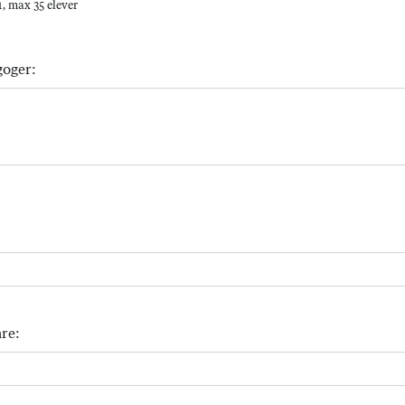
, max 35 elever
goger:
re: